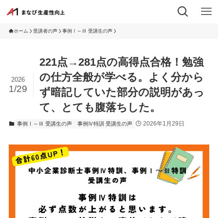
ホーム
受講者の声
事例Ⅰ～Ⅲ 受講生の声
221点→281点の高得点合格！勉強
の仕方全般が学べる。よく分から
2026
1/29
ず暗記していた部分の説明があっ
て、とても腹落ちした。
2026年1月29日
事例Ⅰ～Ⅲ 受講生の声
事例Ⅳ特訓 受講生の声