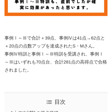
事例Ⅰ～Ⅲで合計＋39点、事例Ⅳは41点→62点と
＋20点の点数アップを達成されたS・Mさん。
事例Ⅳ特訓と事例Ⅰ～Ⅲ特訓を受講され、事例Ⅰ
～Ⅲはいずれも70点台、合計281点の高得点で合格
されました。
目次