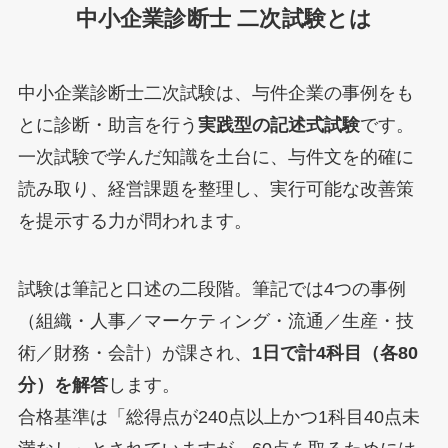
中小企業診断士 二次試験とは
中小企業診断士二次試験は、与件企業の事例をも
とに診断・助言を行う
実践型の記述式試験
です。
一次試験で学んだ知識を土台に、与件文を的確に
読み取り、経営課題を整理し、実行可能な改善策
を提示する力が問われます。
試験は筆記と口述の二段階。筆記では4つの事例
（組織・人事／マーケティング・流通／生産・技
術／財務・会計）が課され、
1日で計4科目（各80
分）を解答
します。
合格基準は「総得点が240点以上かつ1科目40点未